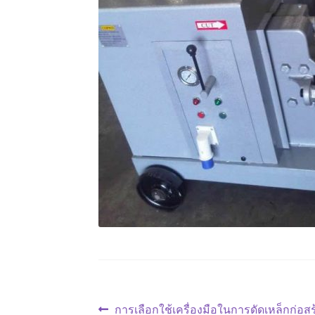
แนะแนว
Previous
การเลือกใช้เครื่องมือในการดัดเหล็กก่อสร