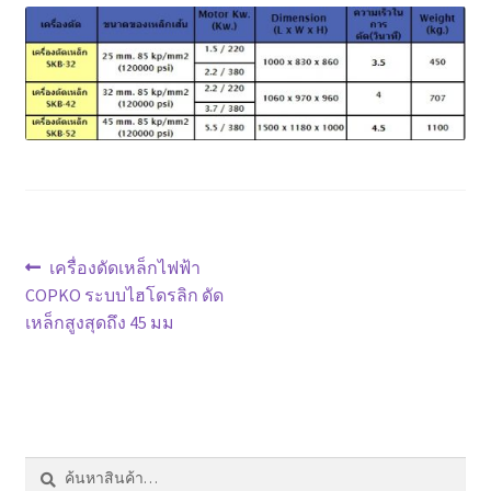
ตะกร้าสินค้า
ติดต่อเรา
นโยบายการคืนเงิน
บทความ
บริการ
แนะแนว
Previous
เครื่องดัดเหล็กไฟฟ้า
post:
COPKO ระบบไฮโดรลิก ดัด
เรื่อง
ประวัติบริษัท
เหล็กสูงสุดถึง 45 มม
ลูกค้าของเรา
สินค้า COPKO
ค้นหา:
ค้นหา