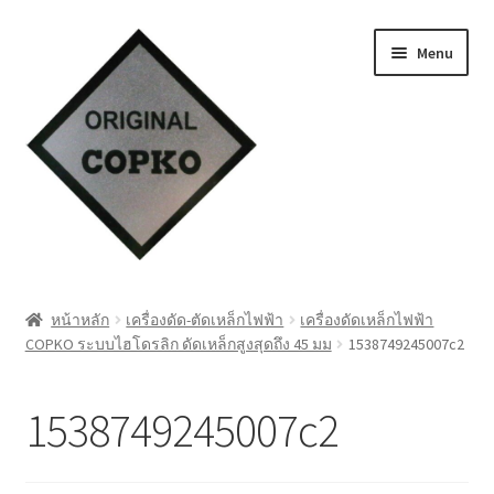
Skip
Skip
Menu
to
to
navigation
content
หน้าแรก
หน้าหลัก
เครื่องดัด-ตัดเหล็กไฟฟ้า
เครื่องดัดเหล็กไฟฟ้า
COPKO ระบบไฮโดรลิก ดัดเหล็กสูงสุดถึง 45 มม
1538749245007c2
Cart
My account
1538749245007c2
ชำระเงิน