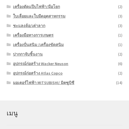
เครื่องดัดแป๊บไฟฟ้า/มือโยก
(2)
ใบเลื่อยและใบมีดอุตสาหกรรม
(3)
ชะแลงล้อ/เต่าลาก
(3)
เครื่องมือทางการเกษตร
(1)
เครื่องปั่นสนิม /เครื่องขัดสนิม
(1)
ปากกาจับชิ้นงาน
(2)
อุปกรณ์ก่อสร้าง Wacker Neuson
(6)
อุปกรณ์ก่อสร้าง Atlas Copco
(2)
มอเตอร์ไฟฟ้า MITSUBISHI/ มิตซูบิชี
(14)
เมนู