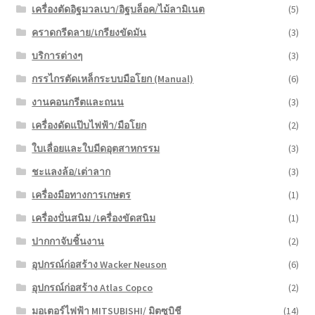
เครื่องตัดอิฐมวลเบา/อิฐบล็อค/ไม้ลามิเนต
(5)
คราดกรีดลาย/เกรียงขัดมัน
(3)
บริการต่างๆ
(3)
กรรไกรตัดเหล็กระบบมือโยก (Manual)
(6)
งานคอนกรีตและถนน
(3)
เครื่องดัดแป๊บไฟฟ้า/มือโยก
(2)
ใบเลื่อยและใบมีดอุตสาหกรรม
(3)
ชะแลงล้อ/เต่าลาก
(3)
เครื่องมือทางการเกษตร
(1)
เครื่องปั่นสนิม /เครื่องขัดสนิม
(1)
ปากกาจับชิ้นงาน
(2)
อุปกรณ์ก่อสร้าง Wacker Neuson
(6)
อุปกรณ์ก่อสร้าง Atlas Copco
(2)
มอเตอร์ไฟฟ้า MITSUBISHI/ มิตซูบิชี
(14)