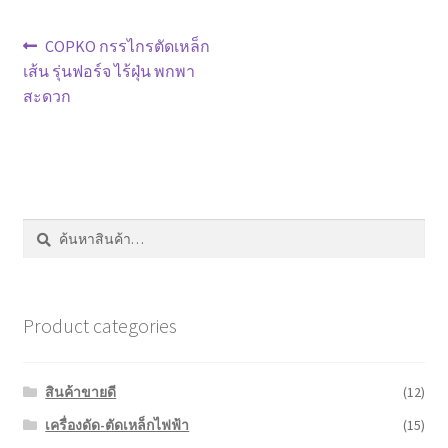
หน้าแรก COPKO
แนะแนว
Previous
COPKO กรรไกรตัดเหล็ก
post:
เส้น รุ่นฟอร์จ ไร้ฝุ่น พกพา
เรื่อง
สะดวก
ค้นหา:
ค้นหา
Product categories
สินค้าขายดี
(12)
เครื่องดัด-ตัดเหล็กไฟฟ้า
(15)