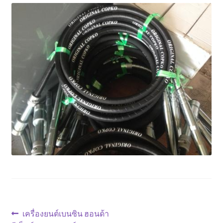
ตะกร้าสินค้า
ติดต่อเรา
นโยบายการคืนเงิน
บทความ
บริการ
ประวัติบริษัท
ลูกค้าของเรา
สินค้า COPKO
แนะแนว
Previous
เครื่องยนต์เบนซิน ฮอนด้า