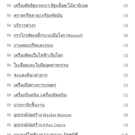
เครื่องตัดอิฐมวลเบา/อิฐบล็อค/ไม้ลามิเนต
(5)
คราดกรีดลาย/เกรียงขัดมัน
(3)
บริการต่างๆ
(3)
กรรไกรตัดเหล็กระบบมือโยก (Manual)
(6)
งานคอนกรีตและถนน
(3)
เครื่องดัดแป๊บไฟฟ้า/มือโยก
(2)
ใบเลื่อยและใบมีดอุตสาหกรรม
(3)
ชะแลงล้อ/เต่าลาก
(3)
เครื่องมือทางการเกษตร
(1)
เครื่องปั่นสนิม /เครื่องขัดสนิม
(1)
ปากกาจับชิ้นงาน
(2)
อุปกรณ์ก่อสร้าง Wacker Neuson
(6)
อุปกรณ์ก่อสร้าง Atlas Copco
(2)
มอเตอร์ไฟฟ้า MITSUBISHI/ มิตซูบิชี
(14)