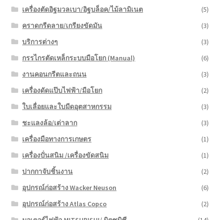
เครื่องตัดอิฐมวลเบา/อิฐบล็อค/ไม้ลามิเนต
(5)
คราดกรีดลาย/เกรียงขัดมัน
(3)
บริการต่างๆ
(3)
กรรไกรตัดเหล็กระบบมือโยก (Manual)
(6)
งานคอนกรีตและถนน
(3)
เครื่องดัดแป๊บไฟฟ้า/มือโยก
(2)
ใบเลื่อยและใบมีดอุตสาหกรรม
(3)
ชะแลงล้อ/เต่าลาก
(3)
เครื่องมือทางการเกษตร
(1)
เครื่องปั่นสนิม /เครื่องขัดสนิม
(1)
ปากกาจับชิ้นงาน
(2)
อุปกรณ์ก่อสร้าง Wacker Neuson
(6)
อุปกรณ์ก่อสร้าง Atlas Copco
(2)