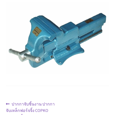
ตะกร้าสินค้า
ติดต่อเรา
นโยบายการคืนเงิน
บทความ
บริการ
ประวัติบริษัท
ลูกค้าของเรา
สินค้า COPKO
แนะแนว
Previous
ปากกาจับชิ้นงาน ปากกา
post:
จับเหล็กฟอร์จจิ้ง COPKO