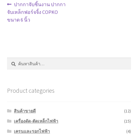
หน้าแรก COPKO
แนะแนว
Previous
ปากกาจับชิ้นงาน ปากกา
post:
จับเหล็กฟอร์จจิ้ง COPKO
เรื่อง
ขนาด 6 นิ้ว
ค้นหา:
ค้นหา
Product categories
สินค้าขายดี
(12)
เครื่องดัด-ตัดเหล็กไฟฟ้า
(15)
เครนและรอกไฟฟ้า
(4)