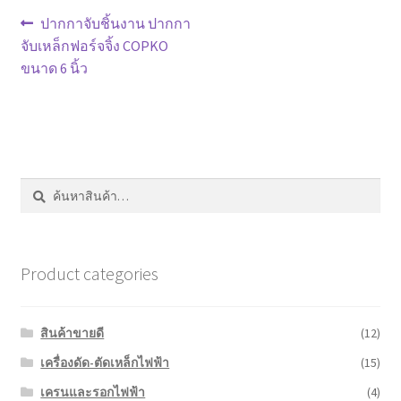
หน้าแรก COPKO
แนะแนว
Previous
ปากกาจับชิ้นงาน ปากกา
post:
จับเหล็กฟอร์จจิ้ง COPKO
เรื่อง
ขนาด 6 นิ้ว
ค้นหา:
ค้นหา
Product categories
สินค้าขายดี
(12)
เครื่องดัด-ตัดเหล็กไฟฟ้า
(15)
เครนและรอกไฟฟ้า
(4)