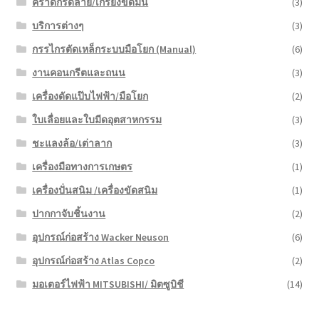
คราดกรีดลาย/เกรียงขัดมัน
(3)
บริการต่างๆ
(3)
กรรไกรตัดเหล็กระบบมือโยก (Manual)
(6)
งานคอนกรีตและถนน
(3)
เครื่องดัดแป๊บไฟฟ้า/มือโยก
(2)
ใบเลื่อยและใบมีดอุตสาหกรรม
(3)
ชะแลงล้อ/เต่าลาก
(3)
เครื่องมือทางการเกษตร
(1)
เครื่องปั่นสนิม /เครื่องขัดสนิม
(1)
ปากกาจับชิ้นงาน
(2)
อุปกรณ์ก่อสร้าง Wacker Neuson
(6)
อุปกรณ์ก่อสร้าง Atlas Copco
(2)
มอเตอร์ไฟฟ้า MITSUBISHI/ มิตซูบิชี
(14)