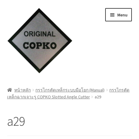
Skip
Skip
Menu
to
to
navigation
content
หน้าแรก
หน้าหลัก
กรรไกรตัดเหล็กระบบมือโยก (Manual)
กรรไกรตัด
เหล็กฉากเจาะรู COPKO Slotted Angle Cutter
a29
Cart
My account
a29
ชำระเงิน