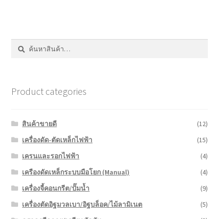
หน้าแรก COPKO
ค้นหา:
ค้นหา
Product categories
สินค้าขายดี
(12)
เครื่องดัด-ตัดเหล็กไฟฟ้า
(15)
เครนและรอกไฟฟ้า
(4)
เครืองดัดเหล็กระบบมือโยก (Manual)
(4)
เครื่องจี้คอนกรีต/ปั๊มน้ำ
(9)
เครื่องตัดอิฐมวลเบา/อิฐบล็อค/ไม้ลามิเนต
(5)