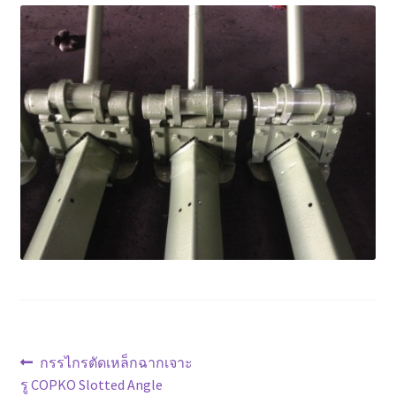
ตะกร้าสินค้า
ติดต่อเรา
นโยบายการคืนเงิน
บทความ
บริการ
ประวัติบริษัท
ลูกค้าของเรา
สินค้า COPKO
แนะแนว
Previous
กรรไกรตัดเหล็กฉากเจาะ
post:
รู COPKO Slotted Angle