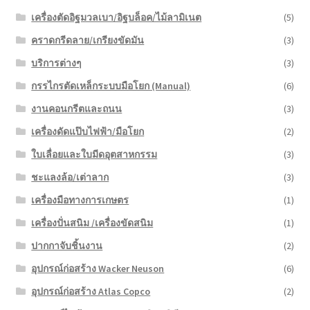
เครื่องตัดอิฐมวลเบา/อิฐบล็อค/ไม้ลามิเนต
(5)
คราดกรีดลาย/เกรียงขัดมัน
(3)
บริการต่างๆ
(3)
กรรไกรตัดเหล็กระบบมือโยก (Manual)
(6)
งานคอนกรีตและถนน
(3)
เครื่องดัดแป๊บไฟฟ้า/มือโยก
(2)
ใบเลื่อยและใบมีดอุตสาหกรรม
(3)
ชะแลงล้อ/เต่าลาก
(3)
เครื่องมือทางการเกษตร
(1)
เครื่องปั่นสนิม /เครื่องขัดสนิม
(1)
ปากกาจับชิ้นงาน
(2)
อุปกรณ์ก่อสร้าง Wacker Neuson
(6)
อุปกรณ์ก่อสร้าง Atlas Copco
(2)