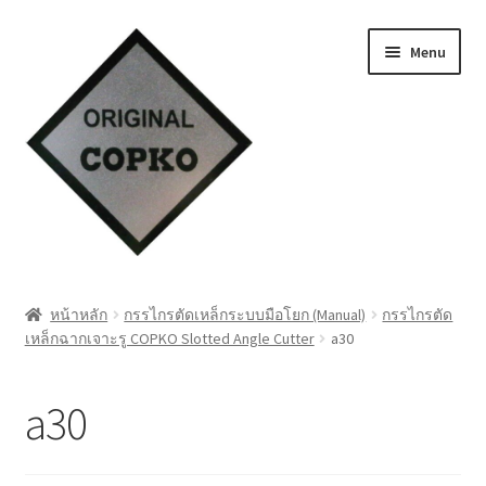
Skip
Skip
Menu
to
to
navigation
content
หน้าแรก
หน้าหลัก
กรรไกรตัดเหล็กระบบมือโยก (Manual)
กรรไกรตัด
เหล็กฉากเจาะรู COPKO Slotted Angle Cutter
a30
Cart
My account
a30
ชำระเงิน