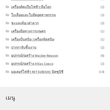
เครื่องดัดแป๊บไฟฟ้า/มือโยก
(2)
ใบเลื่อยและใบมีดอุตสาหกรรม
(3)
ชะแลงล้อ/เต่าลาก
(3)
เครื่องมือทางการเกษตร
(1)
เครื่องปั่นสนิม /เครื่องขัดสนิม
(1)
ปากกาจับชิ้นงาน
(2)
อุปกรณ์ก่อสร้าง Wacker Neuson
(6)
อุปกรณ์ก่อสร้าง Atlas Copco
(2)
มอเตอร์ไฟฟ้า MITSUBISHI/ มิตซูบิชี
(14)
เมนู