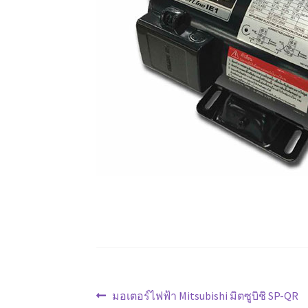
แนะแนว
Previous
มอเตอร์ไฟฟ้า Mitsubishi มิตซูบิชิ SP-QR