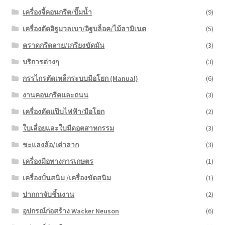
เครื่องจี้คอนกรีต/ปั๊มน้ำ
(9)
เครื่องตัดอิฐมวลเบา/อิฐบล็อค/ไม้ลามิเนต
(5)
คราดกรีดลาย/เกรียงขัดมัน
(3)
บริการต่างๆ
(3)
กรรไกรตัดเหล็กระบบมือโยก (Manual)
(6)
งานคอนกรีตและถนน
(3)
เครื่องดัดแป๊บไฟฟ้า/มือโยก
(2)
ใบเลื่อยและใบมีดอุตสาหกรรม
(3)
ชะแลงล้อ/เต่าลาก
(3)
เครื่องมือทางการเกษตร
(1)
เครื่องปั่นสนิม /เครื่องขัดสนิม
(1)
ปากกาจับชิ้นงาน
(2)
อุปกรณ์ก่อสร้าง Wacker Neuson
(6)