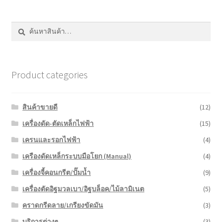
หน้าแรก COPKO
ค้นหา:
ค้นหา
Product categories
สินค้าขายดี
(12)
เครื่องดัด-ตัดเหล็กไฟฟ้า
(15)
เครนและรอกไฟฟ้า
(4)
เครืองดัดเหล็กระบบมือโยก (Manual)
(4)
เครื่องจี้คอนกรีต/ปั๊มน้ำ
(9)
เครื่องตัดอิฐมวลเบา/อิฐบล็อค/ไม้ลามิเนต
(5)
คราดกรีดลาย/เกรียงขัดมัน
(3)
บริการต่างๆ
(3)