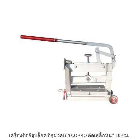
เครื่องตัดอิฐบล็อค อิฐมวลเบา COPKO ตัดเหล็กหนา 10 ซม.