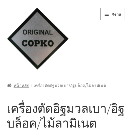
Skip
Skip
Menu
to
to
navigation
content
หน้าแรก
หน้าหลัก
เครื่องตัดอิฐมวลเบา/อิฐบล็อค/ไม้ลามิเนต
Cart
เครื่องตัดอิฐมวลเบา/อิฐ
My account
บล็อค/ไม้ลามิเนต
ชำระเงิน