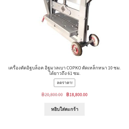
เครื่องตัดอิฐบล็อค อิฐมวลเบา COPKO ตัดเหล็กหนา 10 ซม.
ได้ยาวถึง 61 ซม.
ลดราคา!
Original
Current
฿
20,800.00
฿
18,800.00
price
price
was:
is:
หยิบใส่ตะกร้า
฿20,800.00.
฿18,800.00.