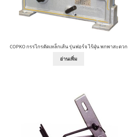
หน้าแรก COPKO
COPKO กรรไกรตัดเหล็กเส้น รุ่นฟอร์จ ไร้ฝุ่น พกพาสะดวก
อ่านเพิ่ม