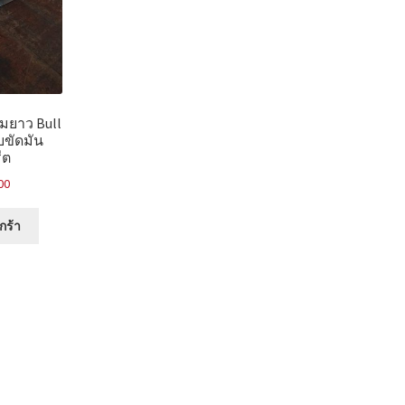
ามยาว Bull
บขัดมัน
ีต
00
กร้า