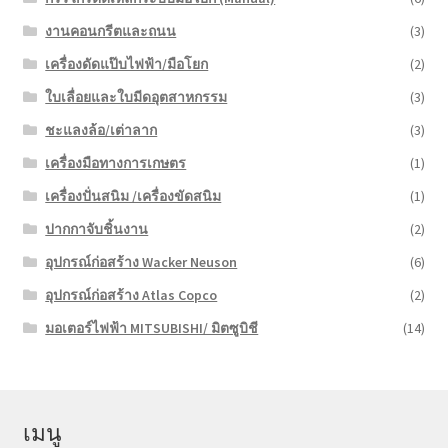
งานคอนกรีตและถนน
(3)
เครื่องดัดแป๊บไฟฟ้า/มือโยก
(2)
ใบเลื่อยและใบมีดอุตสาหกรรม
(3)
ชะแลงล้อ/เต่าลาก
(3)
เครื่องมือทางการเกษตร
(1)
เครื่องปั่นสนิม /เครื่องขัดสนิม
(1)
ปากกาจับชิ้นงาน
(2)
อุปกรณ์ก่อสร้าง Wacker Neuson
(6)
อุปกรณ์ก่อสร้าง Atlas Copco
(2)
มอเตอร์ไฟฟ้า MITSUBISHI/ มิตซูบิชี
(14)
เมนู