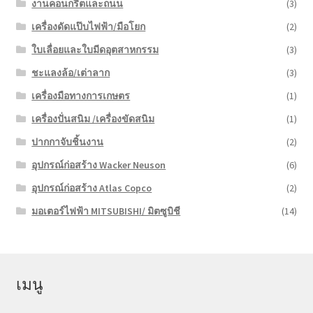
งานคอนกรีตและถนน
(3)
เครื่องดัดแป๊บไฟฟ้า/มือโยก
(2)
ใบเลื่อยและใบมีดอุตสาหกรรม
(3)
ชะแลงล้อ/เต่าลาก
(3)
เครื่องมือทางการเกษตร
(1)
เครื่องปั่นสนิม /เครื่องขัดสนิม
(1)
ปากกาจับชิ้นงาน
(2)
อุปกรณ์ก่อสร้าง Wacker Neuson
(6)
อุปกรณ์ก่อสร้าง Atlas Copco
(2)
มอเตอร์ไฟฟ้า MITSUBISHI/ มิตซูบิชี
(14)
เมนู