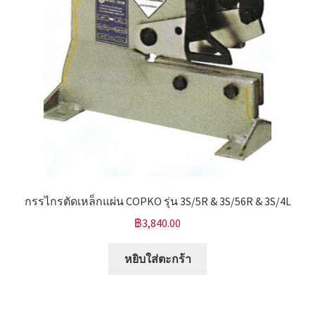
กรรไกรตัดเหล็กแผ่น COPKO รุ่น 3S/5R & 3S/56R & 3S/4L
฿
3,840.00
หยิบใส่ตะกร้า