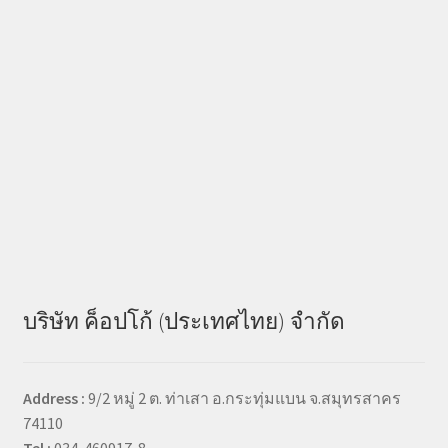
บริษัท ค็อปโก้ (ประเทศไทย) จำกัด
Address :
9/2 หมู่ 2 ต. ท่าเสา อ.กระทุ่มแบน จ.สมุทรสาคร
74110
Tel :
034-460917-8