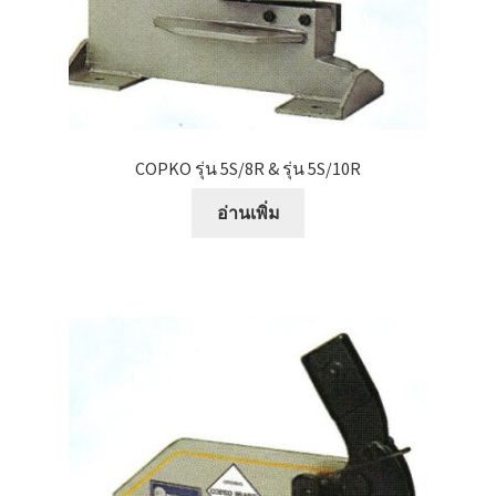
หน้าแรก COPKO
COPKO รุ่น 5S/8R & รุ่น 5S/10R
อ่านเพิ่ม