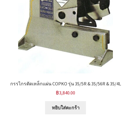
กรรไกรตัดเหล็กแผ่น COPKO รุ่น 3S/5R & 3S/56R & 3S/4L
฿
3,840.00
หยิบใส่ตะกร้า