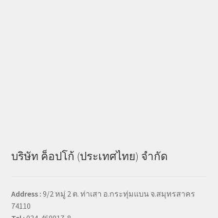
บริษัท ค็อปโก้ (ประเทศไทย) จำกัด
Address :
9/2 หมู่ 2 ต. ท่าเสา อ.กระทุ่มแบน จ.สมุทรสาคร
74110
Tel :
034-460917-8