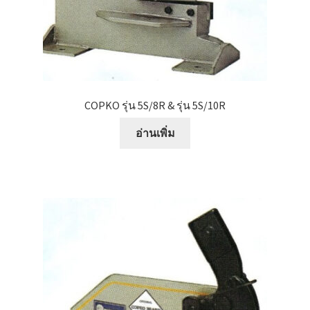
หน้าแรก COPKO
COPKO รุ่น 5S/8R & รุ่น 5S/10R
อ่านเพิ่ม