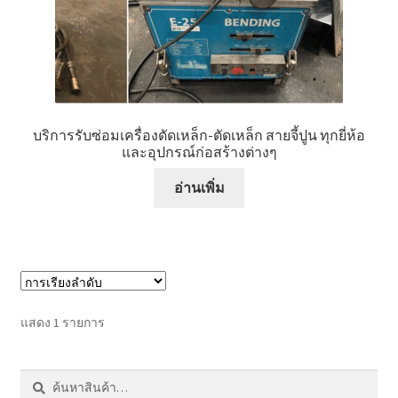
หน้าแรก COPKO
บริการรับซ่อมเครื่องดัดเหล็ก-ตัดเหล็ก สายจี้ปูน ทุกยี่ห้อ
และอุปกรณ์ก่อสร้างต่างๆ
อ่านเพิ่ม
แสดง 1 รายการ
ค้นหา:
ค้นหา