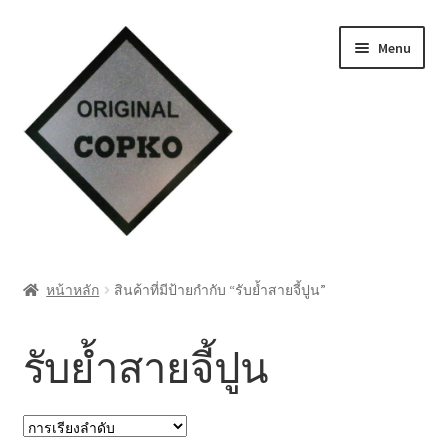
Skip
Skip
Menu
to
to
navigation
content
หน้าแรก
หน้าหลัก
สินค้าที่มีป้ายกำกับ “รับย้ำสายจี้ปูน”
Cart
รับย้ำสายจี้ปูน
My account
ชำระเงิน