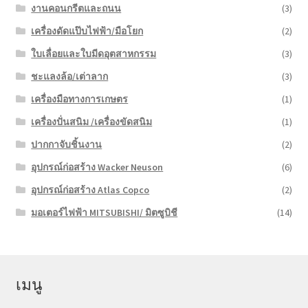
งานคอนกรีตและถนน
(3)
เครื่องดัดแป๊บไฟฟ้า/มือโยก
(2)
ใบเลื่อยและใบมีดอุตสาหกรรม
(3)
ชะแลงล้อ/เต่าลาก
(3)
เครื่องมือทางการเกษตร
(1)
เครื่องปั่นสนิม /เครื่องขัดสนิม
(1)
ปากกาจับชิ้นงาน
(2)
อุปกรณ์ก่อสร้าง Wacker Neuson
(6)
อุปกรณ์ก่อสร้าง Atlas Copco
(2)
มอเตอร์ไฟฟ้า MITSUBISHI/ มิตซูบิชี
(14)
เมนู