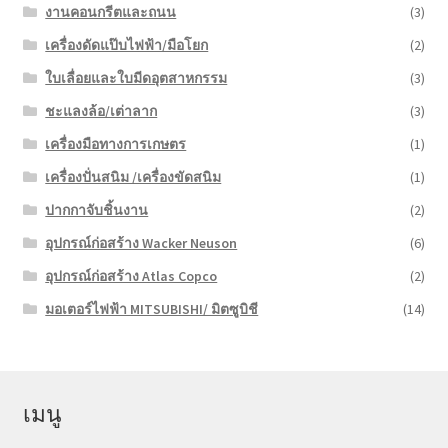
งานคอนกรีตและถนน
(3)
เครื่องดัดแป๊บไฟฟ้า/มือโยก
(2)
ใบเลื่อยและใบมีดอุตสาหกรรม
(3)
ชะแลงล้อ/เต่าลาก
(3)
เครื่องมือทางการเกษตร
(1)
เครื่องปั่นสนิม /เครื่องขัดสนิม
(1)
ปากกาจับชิ้นงาน
(2)
อุปกรณ์ก่อสร้าง Wacker Neuson
(6)
อุปกรณ์ก่อสร้าง Atlas Copco
(2)
มอเตอร์ไฟฟ้า MITSUBISHI/ มิตซูบิชี
(14)
เมนู