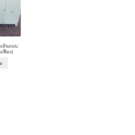
็กเส้นแบบ
บเฟือง)
่ม