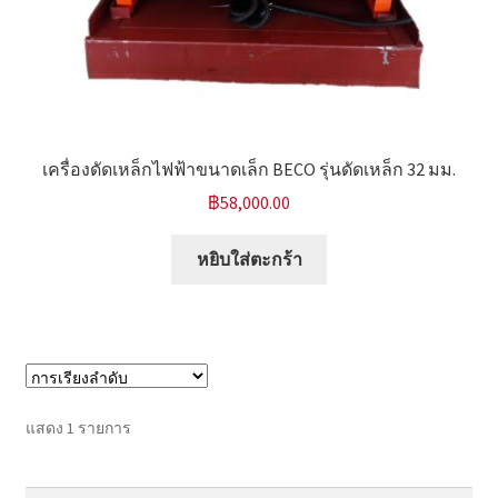
หน้าแรก COPKO
เครื่องดัดเหล็กไฟฟ้าขนาดเล็ก BECO รุ่นดัดเหล็ก 32 มม.
฿
58,000.00
หยิบใส่ตะกร้า
แสดง 1 รายการ
ค้นหา:
ค้นหา