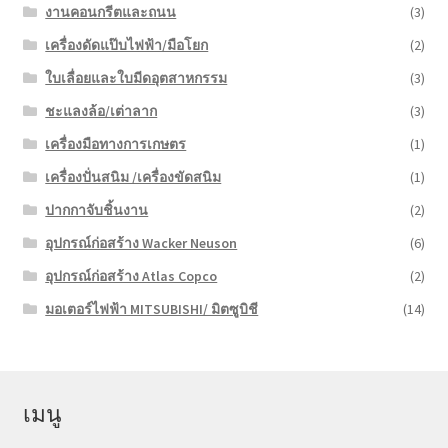
งานคอนกรีตและถนน
(3)
เครื่องดัดแป๊บไฟฟ้า/มือโยก
(2)
ใบเลื่อยและใบมีดอุตสาหกรรม
(3)
ชะแลงล้อ/เต่าลาก
(3)
เครื่องมือทางการเกษตร
(1)
เครื่องปั่นสนิม /เครื่องขัดสนิม
(1)
ปากกาจับชิ้นงาน
(2)
อุปกรณ์ก่อสร้าง Wacker Neuson
(6)
อุปกรณ์ก่อสร้าง Atlas Copco
(2)
มอเตอร์ไฟฟ้า MITSUBISHI/ มิตซูบิชี
(14)
เมนู