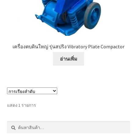
หน้าแรก COPKO
เครื่องตบดินใหญ่ รุ่นสปริง Vibratory Plate Compactor
อ่านเพิ่ม
แสดง 1 รายการ
ค้นหา:
ค้นหา