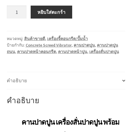
จำนวน
หยิบใส่ตะกร้า
คาน
ปาด
ปูน
เครื่อง
หมวดหมู่:
สินค้าขายดี
,
เครื่องจี้คอนกรีต/ปั๊มน้ำ
ป้ายกำกับ:
Concrete Screed Vibrator
,
คานปาดปูน
,
คานปาดปูน
สั่น
ถนน
,
คานปาดหน้าคอนกรีต
,
คานปาดหน้าปูน
,
เครื่องสั่นปาดปูน
ปาด
ปูน
พร้อม
เครื่องยนต์
คำอธิบาย
สั่ง
ทำได้
ทุกข
คำอธิบาย
นาด
ชิ้น
คานปาดปูน เครื่องสั่นปาดปูน พร้อม