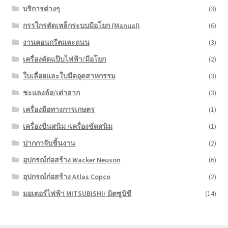
บริการต่างๆ
(3)
กรรไกรตัดเหล็กระบบมือโยก (Manual)
(6)
งานคอนกรีตและถนน
(3)
เครื่องดัดแป๊บไฟฟ้า/มือโยก
(2)
ใบเลื่อยและใบมีดอุตสาหกรรม
(3)
ชะแลงล้อ/เต่าลาก
(3)
เครื่องมือทางการเกษตร
(1)
เครื่องปั่นสนิม /เครื่องขัดสนิม
(1)
ปากกาจับชิ้นงาน
(2)
อุปกรณ์ก่อสร้าง Wacker Neuson
(6)
อุปกรณ์ก่อสร้าง Atlas Copco
(2)
มอเตอร์ไฟฟ้า MITSUBISHI/ มิตซูบิชี
(14)