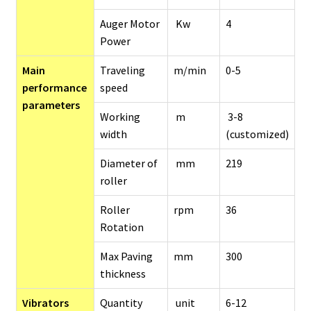
Auger Motor
Kw
4
Power
Main
Traveling
m/min
0-5
performance
speed
parameters
Working
m
3-8
width
(customized)
Diameter of
mm
219
roller
Roller
rpm
36
Rotation
Max Paving
mm
300
thickness
Vibrators
Quantity
unit
6-12