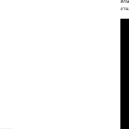
ลัก
งาน