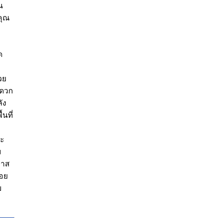
น
คุณ
ด
วย
ะดวก
ัง
นที่
ละ
บ
กาส
่อย
ย