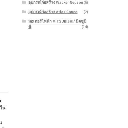
อุปกรณ์ก่อสร้าง Wacker Neuson
(6)
อุปกรณ์ก่อสร้าง Atlas Copco
(2)
มอเตอร์ไฟฟ้า MITSUBISHI/ มิตซูบิ
ชี
(14)
อ
นใน
น