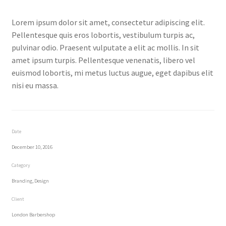
หน้าแรก COPKO
Lorem ipsum dolor sit amet, consectetur adipiscing elit.
Pellentesque quis eros lobortis, vestibulum turpis ac,
pulvinar odio. Praesent vulputate a elit ac mollis. In sit
amet ipsum turpis. Pellentesque venenatis, libero vel
euismod lobortis, mi metus luctus augue, eget dapibus elit
nisi eu massa.
Date
December 10, 2016
Category
Branding, Design
Client
London Barbershop