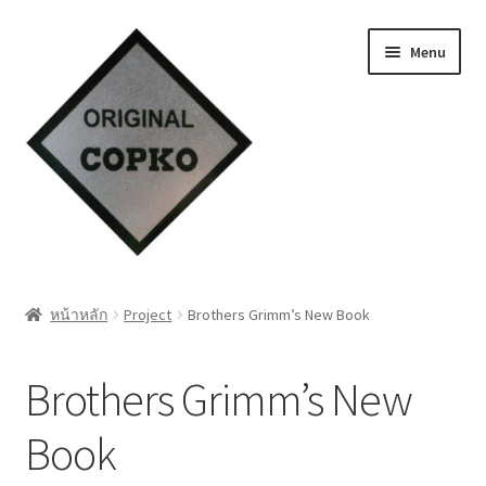
Skip
Skip
Menu
to
to
navigation
content
หน้าแรก
หน้าหลัก
Project
Brothers Grimm’s New Book
Cart
Brothers Grimm’s New
My account
Book
ชำระเงิน