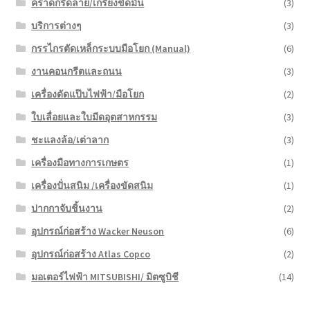
คราดกรีดลาย/เกรียงขัดมัน
(3)
บริการต่างๆ
(3)
กรรไกรตัดเหล็กระบบมือโยก (Manual)
(6)
งานคอนกรีตและถนน
(3)
เครื่องดัดแป๊บไฟฟ้า/มือโยก
(2)
ใบเลื่อยและใบมีดอุตสาหกรรม
(3)
ชะแลงล้อ/เต่าลาก
(3)
เครื่องมือทางการเกษตร
(1)
เครื่องปั่นสนิม /เครื่องขัดสนิม
(1)
ปากกาจับชิ้นงาน
(2)
อุปกรณ์ก่อสร้าง Wacker Neuson
(6)
อุปกรณ์ก่อสร้าง Atlas Copco
(2)
มอเตอร์ไฟฟ้า MITSUBISHI/ มิตซูบิชี
(14)