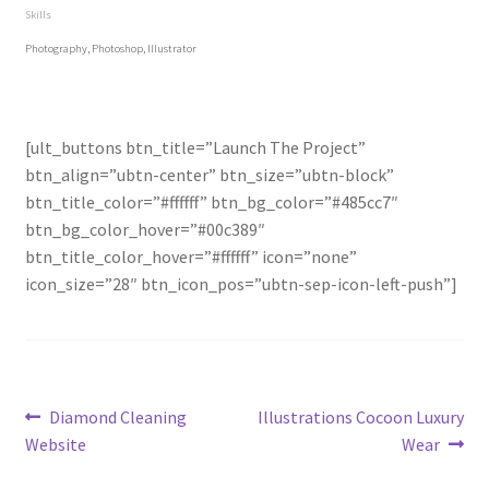
Skills
Photography, Photoshop, Illustrator
[ult_buttons btn_title=”Launch The Project”
btn_align=”ubtn-center” btn_size=”ubtn-block”
btn_title_color=”#ffffff” btn_bg_color=”#485cc7″
btn_bg_color_hover=”#00c389″
btn_title_color_hover=”#ffffff” icon=”none”
icon_size=”28″ btn_icon_pos=”ubtn-sep-icon-left-push”]
แนะแนว
Previous
Next
Diamond Cleaning
Illustrations Cocoon Luxury
post:
post:
Website
Wear
เรื่อง