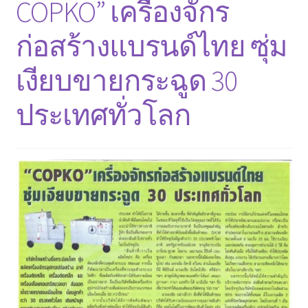
COPKO” เครื่องจักร
ตะกร้าสินค้า
ก่อสร้างแบรนด์ไทย ซุ่ม
ติดต่อเรา
เงียบขายกระฉูด 30
นโยบายการคืนเงิน
ประเทศทั่วโลก
บทความ
บริการ
ประวัติบริษัท
ลูกค้าของเรา
สินค้า COPKO