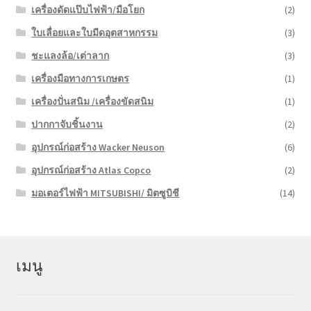
เครื่องดัดแป๊บไฟฟ้า/มือโยก
(2)
ใบเลื่อยและใบมีดอุตสาหกรรม
(3)
ชะแลงล้อ/เต่าลาก
(3)
เครื่องมือทางการเกษตร
(1)
เครื่องปั่นสนิม /เครื่องขัดสนิม
(1)
ปากกาจับชิ้นงาน
(2)
อุปกรณ์ก่อสร้าง Wacker Neuson
(6)
อุปกรณ์ก่อสร้าง Atlas Copco
(2)
มอเตอร์ไฟฟ้า MITSUBISHI/ มิตซูบิชี
(14)
เมนู