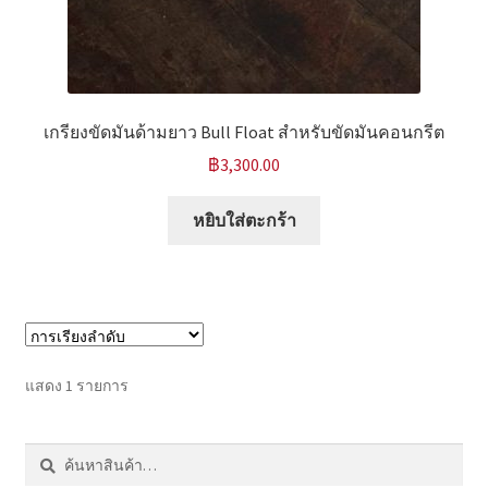
หน้าแรก COPKO
เกรียงขัดมันด้ามยาว Bull Float สำหรับขัดมันคอนกรีต
฿
3,300.00
หยิบใส่ตะกร้า
แสดง 1 รายการ
ค้นหา:
ค้นหา