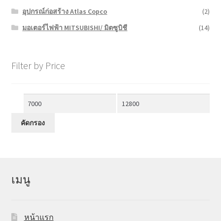
อุปกรณ์ก่อสร้าง Atlas Copco
(2)
มอเตอร์ไฟฟ้า MITSUBISHI/ มิตซูบิชี
(14)
Filter by Price
ราคา
ราคา
ต่ำ
สูงสุด
คัดกรอง
สุด
เมนู
หน้าแรก