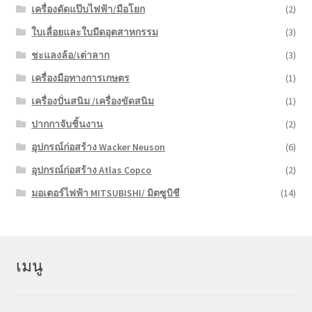
เครื่องดัดแป๊บไฟฟ้า/มือโยก
(2)
ใบเลื่อยและใบมีดอุตสาหกรรม
(3)
ชะแลงล้อ/เต่าลาก
(3)
เครื่องมือทางการเกษตร
(1)
เครื่องปั่นสนิม /เครื่องขัดสนิม
(1)
ปากกาจับชิ้นงาน
(2)
อุปกรณ์ก่อสร้าง Wacker Neuson
(6)
อุปกรณ์ก่อสร้าง Atlas Copco
(2)
มอเตอร์ไฟฟ้า MITSUBISHI/ มิตซูบิชี
(14)
เมนู